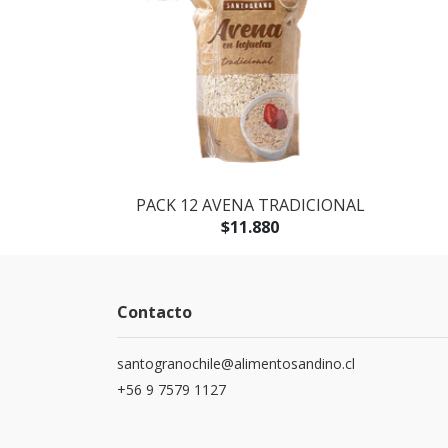
CIONAL
PACK 12 AVENA TRADICIONAL
$11.880
Contacto
santogranochile@alimentosandino.cl
+56 9 7579 1127