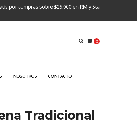
ratis por compras sobre $25.000 en RM y 5ta
0
S
NOSOTROS
CONTACTO
ena Tradicional