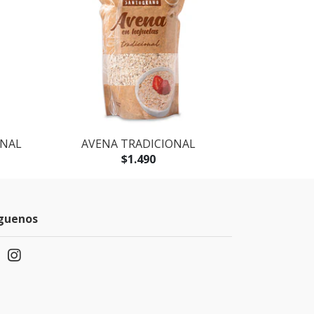
ONAL
AVENA TRADICIONAL
PACK 12 A
$1.490
guenos