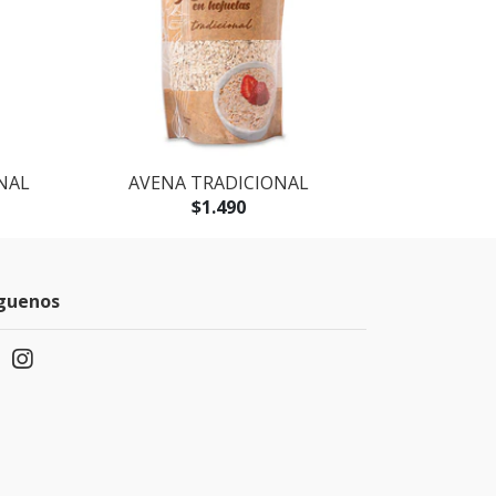
NAL
AVENA TRADICIONAL
PACK 6 A
$1.490
guenos