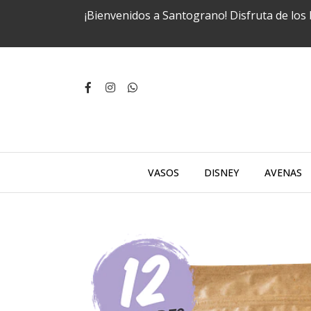
¡Bienvenidos a Santograno! Disfruta de los
VASOS
DISNEY
AVENAS