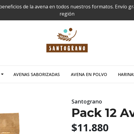
 beneficios de la avena en todos nuestros formatos. Envío g
región
AVENAS SABORIZADAS
AVENA EN POLVO
HARINA
Santograno
Pack 12 A
$11.880