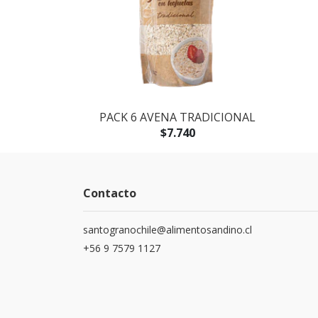
CIONAL
PACK 6 AVENA TRADICIONAL
$7.740
Contacto
santogranochile@alimentosandino.cl
+56 9 7579 1127