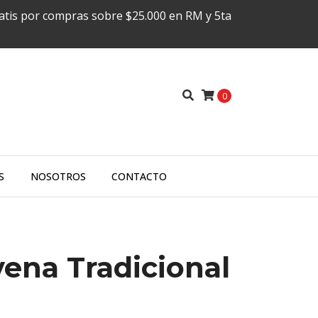
ratis por compras sobre $25.000 en RM y 5ta
0
S
NOSOTROS
CONTACTO
vena Tradicional