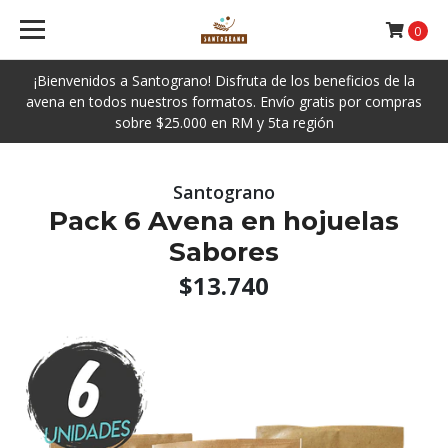
0
¡Bienvenidos a Santograno! Disfruta de los beneficios de la
avena en todos nuestros formatos. Envío gratis por compras
sobre $25.000 en RM y 5ta región
Santograno
Pack 6 Avena en hojuelas
Sabores
$13.740